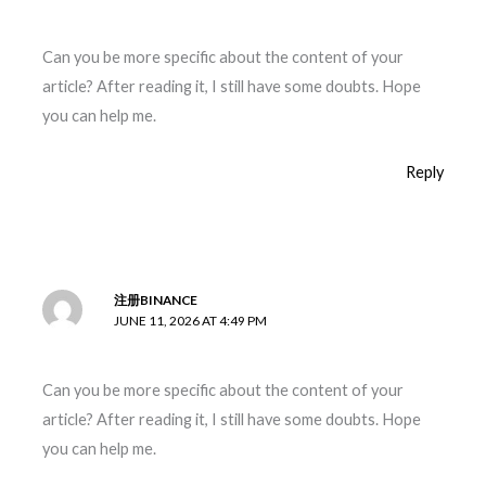
Can you be more specific about the content of your
article? After reading it, I still have some doubts. Hope
you can help me.
Reply
注册BINANCE
JUNE 11, 2026 AT 4:49 PM
Can you be more specific about the content of your
article? After reading it, I still have some doubts. Hope
you can help me.