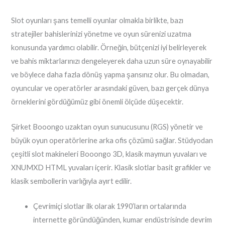
Slot oyunları şans temelli oyunlar olmakla birlikte, bazı
stratejiler bahislerinizi yönetme ve oyun sürenizi uzatma
konusunda yardımcı olabilir. Örneğin, bütçenizi iyi belirleyerek
ve bahis miktarlarınızı dengeleyerek daha uzun süre oynayabilir
ve böylece daha fazla dönüş yapma şansınız olur. Bu olmadan,
oyuncular ve operatörler arasındaki güven, bazı gerçek dünya
örneklerini gördüğümüz gibi önemli ölçüde düşecektir.
Şirket Booongo uzaktan oyun sunucusunu (RGS) yönetir ve
büyük oyun operatörlerine arka ofis çözümü sağlar. Stüdyodan
çeşitli slot makineleri Booongo 3D, klasik maymun yuvaları ve
XNUMXD HTML yuvaları içerir. Klasik slotlar basit grafikler ve
klasik sembollerin varlığıyla ayırt edilir.
Çevrimiçi slotlar ilk olarak 1990’ların ortalarında
internette göründüğünden, kumar endüstrisinde devrim