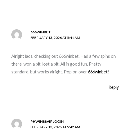
666WINBET
FEBRUARY 13, 2026 AT 5:41 AM
Alright lads, checking out 666winbet. Had a few spins on
there, won a bit, lost a bit. All in good fun. Pretty
standard, but works alright. Pop on over
666winbet
!
Reply
PHWIN88VIPLOGIN
FEBRUARY 13, 2026 AT 5:42 AM