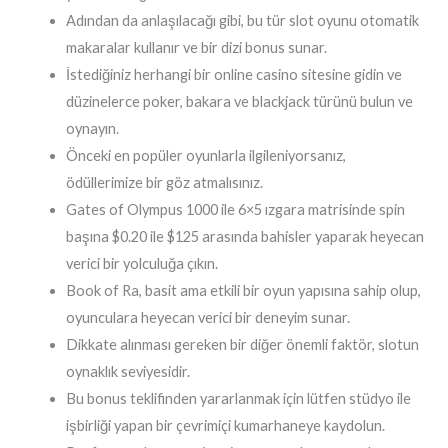
Adından da anlaşılacağı gibi, bu tür slot oyunu otomatik
makaralar kullanır ve bir dizi bonus sunar.
İstediğiniz herhangi bir online casino sitesine gidin ve
düzinelerce poker, bakara ve blackjack türünü bulun ve
oynayın.
Önceki en popüler oyunlarla ilgileniyorsanız,
ödüllerimize bir göz atmalısınız.
Gates of Olympus 1000 ile 6×5 ızgara matrisinde spin
başına $0.20 ile $125 arasında bahisler yaparak heyecan
verici bir yolculuğa çıkın.
Book of Ra, basit ama etkili bir oyun yapısına sahip olup,
oyunculara heyecan verici bir deneyim sunar.
Dikkate alınması gereken bir diğer önemli faktör, slotun
oynaklık seviyesidir.
Bu bonus teklifinden yararlanmak için lütfen stüdyo ile
işbirliği yapan bir çevrimiçi kumarhaneye kaydolun.