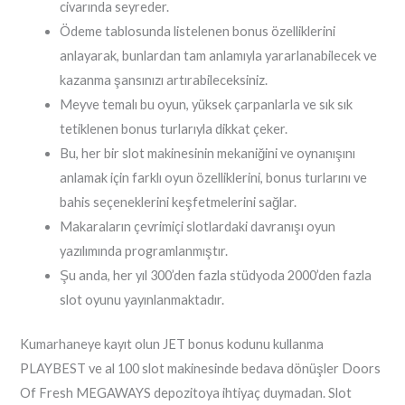
civarında seyreder.
Ödeme tablosunda listelenen bonus özelliklerini
anlayarak, bunlardan tam anlamıyla yararlanabilecek ve
kazanma şansınızı artırabileceksiniz.
Meyve temalı bu oyun, yüksek çarpanlarla ve sık sık
tetiklenen bonus turlarıyla dikkat çeker.
Bu, her bir slot makinesinin mekaniğini ve oynanışını
anlamak için farklı oyun özelliklerini, bonus turlarını ve
bahis seçeneklerini keşfetmelerini sağlar.
Makaraların çevrimiçi slotlardaki davranışı oyun
yazılımında programlanmıştır.
Şu anda, her yıl 300’den fazla stüdyoda 2000’den fazla
slot oyunu yayınlanmaktadır.
Kumarhaneye kayıt olun JET bonus kodunu kullanma
PLAYBEST ve al 100 slot makinesinde bedava dönüşler Doors
Of Fresh MEGAWAYS depozitoya ihtiyaç duymadan. Slot