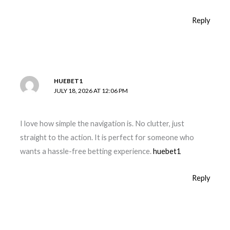
Reply
HUEBET1
JULY 18, 2026 AT 12:06 PM
I love how simple the navigation is. No clutter, just
straight to the action. It is perfect for someone who
wants a hassle-free betting experience.
huebet1
Reply