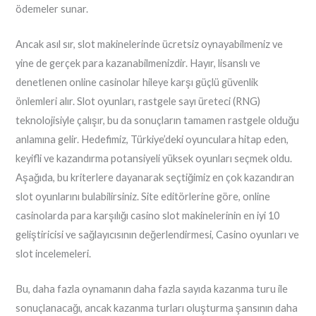
ödemeler sunar.
Ancak asıl sır, slot makinelerinde ücretsiz oynayabilmeniz ve
yine de gerçek para kazanabilmenizdir. Hayır, lisanslı ve
denetlenen online casinolar hileye karşı güçlü güvenlik
önlemleri alır. Slot oyunları, rastgele sayı üreteci (RNG)
teknolojisiyle çalışır, bu da sonuçların tamamen rastgele olduğu
anlamına gelir. Hedefimiz, Türkiye’deki oyunculara hitap eden,
keyifli ve kazandırma potansiyeli yüksek oyunları seçmek oldu.
Aşağıda, bu kriterlere dayanarak seçtiğimiz en çok kazandıran
slot oyunlarını bulabilirsiniz. Site editörlerine göre, online
casinolarda para karşılığı casino slot makinelerinin en iyi 10
geliştiricisi ve sağlayıcısının değerlendirmesi, Casino oyunları ve
slot incelemeleri.
Bu, daha fazla oynamanın daha fazla sayıda kazanma turu ile
sonuçlanacağı, ancak kazanma turları oluşturma şansının daha