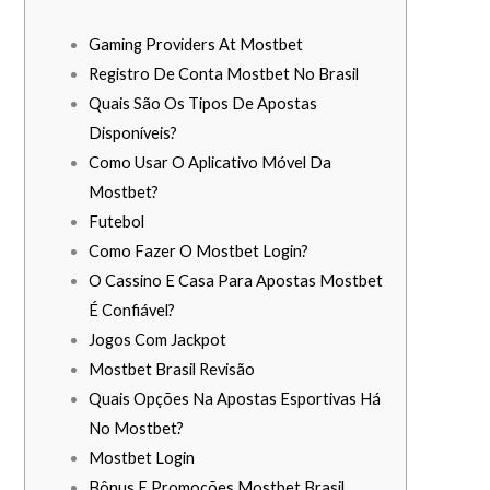
Gaming Providers At Mostbet
Registro De Conta Mostbet No Brasil
Quais São Os Tipos De Apostas
Disponíveis?
Como Usar O Aplicativo Móvel Da
Mostbet?
Futebol
Como Fazer O Mostbet Login?
O Cassino E Casa Para Apostas Mostbet
É Confiável?
Jogos Com Jackpot
Mostbet Brasil Revisão
Quais Opções Na Apostas Esportivas Há
No Mostbet?
Mostbet Login
Bônus E Promoções Mostbet Brasil