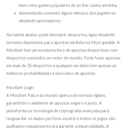
bem como games populares de on line casino em linha.
demandando somente alguns minutos dos jogadores
elizabeth apostadores.
Na tabela abaixo, pode descubrir desportos, ligas elizabeth
torneios disponíveis para apostas em linha na Most gamble. A
Mostbet tem um excelente livro de apostas desportivas com
desportos conocidos ao redor do mundo. Pode fazer apostas
em mais de 35 desportos e qualquer um deles tem apenas as
melhores probabilidades e mercados de apostas.
Mostbet Login
A Mostbet País e do mundo opera sob normas rígidas,
garantindo o ambiente de apostas seguro e justo. A
plataforma us tecnologia de criptografia avançada para
resguardar os dados perform usuário e todos os jogos são
auditados regularmente pra garantir a imparcialidade. A