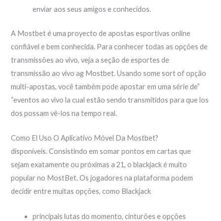
enviar aos seus amigos e conhecidos.
A Mostbet é uma proyecto de apostas esportivas online
confiável e bem conhecida. Para conhecer todas as opções de
transmissões ao vivo, veja a seção de esportes de
transmissão ao vivo ag Mostbet. Usando some sort of opção
multi-apostas, você também pode apostar em uma série de”
“eventos ao vivo la cual estão sendo transmitidos para que los
dos possam vê-los na tempo real.
Como El Uso O Aplicativo Móvel Da Mostbet?
disponíveis. Consistindo em somar pontos em cartas que
sejam exatamente ou próximas a 21, o blackjack é muito
popular no MostBet. Os jogadores na plataforma podem
decidir entre muitas opções, como Blackjack
principais lutas do momento, cinturões e opções