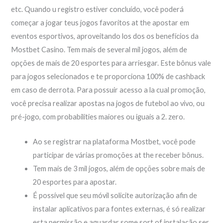
etc. Quando u registro estiver concluído, você poderá
começar a jogar teus jogos favoritos at the apostar em
eventos esportivos, aproveitando los dos os benefícios da
Mostbet Casino. Tem mais de several mil jogos, além de
opções de mais de 20 esportes para arriesgar. Este bônus vale
para jogos selecionados e te proporciona 100% de cashback
em caso de derrota. Para possuir acesso a la cual promoção,
você precisa realizar apostas na jogos de futebol ao vivo, ou
pré-jogo, com probabilities maiores ou iguais a 2. zero.
Ao se registrar na plataforma Mostbet, você pode
participar de várias promoções at the receber bônus.
Tem mais de 3 mil jogos, além de opções sobre mais de
20 esportes para apostar.
É possível que seu móvil solicite autorização afin de
instalar aplicativos para fontes externas, é só realizar
esta permissão e aguardar some sort of instalação ser