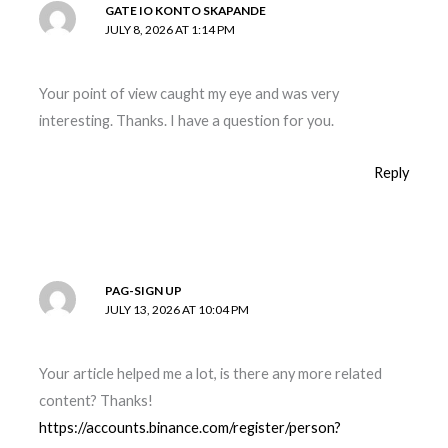
GATE IO KONTO SKAPANDE
JULY 8, 2026 AT 1:14 PM
Your point of view caught my eye and was very
interesting. Thanks. I have a question for you.
Reply
PAG-SIGN UP
JULY 13, 2026 AT 10:04 PM
Your article helped me a lot, is there any more related
content? Thanks!
https://accounts.binance.com/register/person?