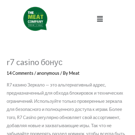
Skip
to
Menu
content
r7 casino бонус
14 Comments
/
anonymous
/ By
Meat
R7 казино Зеркало — это альтернативный адрес,
предназначенный для обхода блокировок и технических
ограничений. Используйте только проверенные зеркала
для безопасного и полноценного доступа к играм. Более
того, R7 Casino регулярно обновляет свой ассортимент,
добавляя новые и захватывающие игры. Так что не
забывайте проверять раздел новинок, чтобы всегда быть