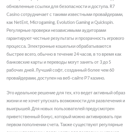
обновленные ссылки для безопасности и доступа. R7
Casino сотрудничает с такими известными провайдерами,
как NetEnt, Microgaming, Evolution Gaming и Quickspin.
Регулярные проверки независимыми аудиторами
гарантируют честные результаты и прозрачность игрового
процесса. Электронные кошельки обрабатываются
быстрее всего, обычно в течение 24 часов, в то время как
банковские карты и переводы могут занять от 3 до 5
рабочих дней. Лучший софт, созданный более чем 60
провайдерами, доступен на веб-сайте Р7 казино.
Это идеальное решение для тех, кто ведет активный образ
жизни и не хочет упускать возможности для развлечения и
выигрышей. Для новых пользователей предусмотрен
приветственный бонус, который можно активировать при
первом пополнении счета. Также существуют регулярные