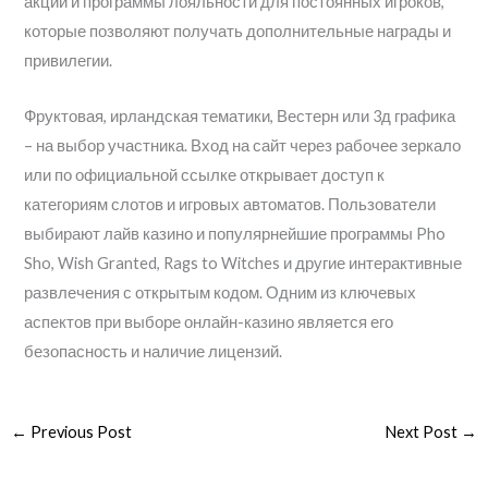
акции и программы лояльности для постоянных игроков,
которые позволяют получать дополнительные награды и
привилегии.
Фруктовая, ирландская тематики, Вестерн или 3д графика
– на выбор участника. Вход на сайт через рабочее зеркало
или по официальной ссылке открывает доступ к
категориям слотов и игровых автоматов. Пользователи
выбирают лайв казино и популярнейшие программы Pho
Sho, Wish Granted, Rags to Witches и другие интерактивные
развлечения с открытым кодом. Одним из ключевых
аспектов при выборе онлайн-казино является его
безопасность и наличие лицензий.
←
Previous Post
Next Post
→