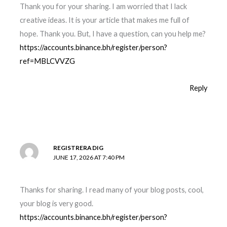
Thank you for your sharing. I am worried that I lack
creative ideas. It is your article that makes me full of
hope. Thank you. But, I have a question, can you help me?
https://accounts.binance.bh/register/person?
ref=MBLCVVZG
Reply
REGISTRERA DIG
JUNE 17, 2026 AT 7:40 PM
Thanks for sharing. I read many of your blog posts, cool,
your blog is very good.
https://accounts.binance.bh/register/person?