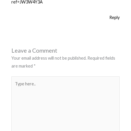
ref=JW3W4Y3A
Reply
Leave a Comment
Your email address will not be published.
Required fields
are marked
*
Type
here..