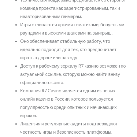
команда проекта как зарегистрированным, так и
неавторизованным геймерам.
Игры отличаются яркими тематиками, бонусными
раундами и высокими шансами на выигрыш.
Оно обеспечивает стабильную работу, что
идеально подходит для тех, кто предпочитает
играть в дороге или на ходу.
Доступ к рабочему зеркалу R7 казино возможен по
актуальной ссылке, которую можно найти внизу
официального сайта.
Компания R7 Casino является одним из новых
онлайн казино в России, которое пользуется
популярностью среди опытных и начинающих
игроков.
Лицензия и регулярные аудиты подтверждают
честность игры и безопасность платформы.