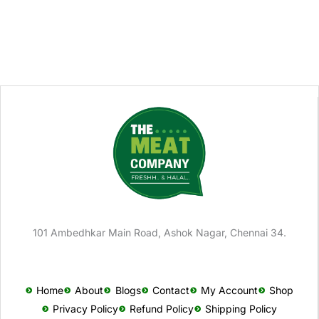
101 Ambedhkar Main Road, Ashok Nagar, Chennai 34.
Home
About
Blogs
Contact
My Account
Shop
Privacy Policy
Refund Policy
Shipping Policy