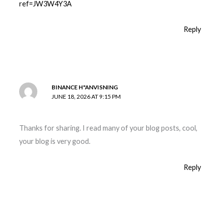
ref=JW3W4Y3A
Reply
BINANCE H"ANVISNING
JUNE 18, 2026 AT 9:15 PM
Thanks for sharing. I read many of your blog posts, cool,
your blog is very good.
Reply