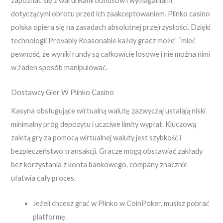
zapoznać się z warunkami bonusów i wymaganiami
dotyczącymi obrotu przed ich zaakceptowaniem. Plinko casino
polska opiera się na zasadach absolutnej przejrzystości. Dzięki
technologii Provably Reasonable każdy gracz może” “mieć
pewność, że wyniki rundy są całkowicie losowe i nie można nimi
w żaden sposób manipulować.
Dostawcy Gier W Plinko Casino
Kasyna obsługujące wirtualną walutę zazwyczaj ustalają niski
minimalny próg depozytu i uczciwe limity wypłat. Kluczową
zaletą gry za pomocą wirtualnej waluty jest szybkość i
bezpieczeństwo transakcji. Gracze mogą obstawiać zakłady
bez korzystania z konta bankowego, company znacznie
ułatwia cały proces.
Jeżeli chcesz grać w Plinko w CoinPoker, musisz pobrać
platformę.