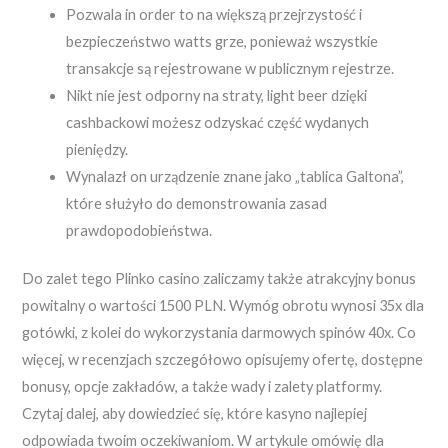
Pozwala in order to na większą przejrzystość i
bezpieczeństwo watts grze, ponieważ wszystkie
transakcje są rejestrowane w publicznym rejestrze.
Nikt nie jest odporny na straty, light beer dzięki
cashbackowi możesz odzyskać część wydanych
pieniędzy.
Wynalazł on urządzenie znane jako „tablica Galtona”,
które służyło do demonstrowania zasad
prawdopodobieństwa.
Do zalet tego Plinko casino zaliczamy także atrakcyjny bonus
powitalny o wartości 1500 PLN. Wymóg obrotu wynosi 35x dla
gotówki, z kolei do wykorzystania darmowych spinów 40x. Co
więcej, w recenzjach szczegółowo opisujemy ofertę, dostępne
bonusy, opcje zakładów, a także wady i zalety platformy.
Czytaj dalej, aby dowiedzieć się, które kasyno najlepiej
odpowiada twoim oczekiwaniom. W artykule omówię dla