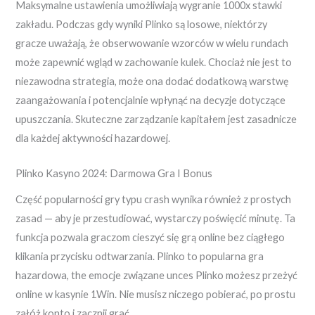
Maksymalne ustawienia umożliwiają wygranie 1000x stawki
zakładu. Podczas gdy wyniki Plinko są losowe, niektórzy
gracze uważają, że obserwowanie wzorców w wielu rundach
może zapewnić wgląd w zachowanie kulek. Chociaż nie jest to
niezawodna strategia, może ona dodać dodatkową warstwę
zaangażowania i potencjalnie wpłynąć na decyzje dotyczące
upuszczania. Skuteczne zarządzanie kapitałem jest zasadnicze
dla każdej aktywności hazardowej.
Plinko Kasyno 2024: Darmowa Gra I Bonus
Część popularności gry typu crash wynika również z prostych
zasad — aby je przestudiować, wystarczy poświęcić minutę. Ta
funkcja pozwala graczom cieszyć się grą online bez ciągłego
klikania przycisku odtwarzania. Plinko to popularna gra
hazardowa, the emocje związane unces Plinko możesz przeżyć
online w kasynie 1Win. Nie musisz niczego pobierać, po prostu
załóż konto i zacznij grać.