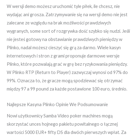
W wersji demo możesz uruchomić tyle piłek, ile chcesz, nie
wydając ani grosza. Zatrzymywanie się na wersji demo nie jest
zalecane ze względu na brak możliwości prawdziwych
wygranych, some sort of rozgrywka dość szybko się nudzi. Jeśli
nie jesteś gotowy na obstawianie prawdziwych pieniędzy w
Plinko, nadal możesz cieszyć się grą za darmo. Wiele kasyn
internetowych i stron z grami proponuje darmowe wersje
Plinko, które pozwalają grać w grę bez ryzykowania pieniędzy.
W Plinko RTP (Return to Player) zazwyczaj wynosi od 97% do
99%. Oznacza to, że gracze mogą spodziewać się otrzymać
między 97 a 99 pound za każde postawione 100 euro, średnio.
Najlepsze Kasyna Plinko Opinie We Podsumowanie
Nowi użytkownicy Samba Video poker machines mogą
skorzystać unces hojnego pakietu powitalnego o łącznej
wartości 5000 EUR+ fifty DS dla dwóch pierwszych wpłat. Za