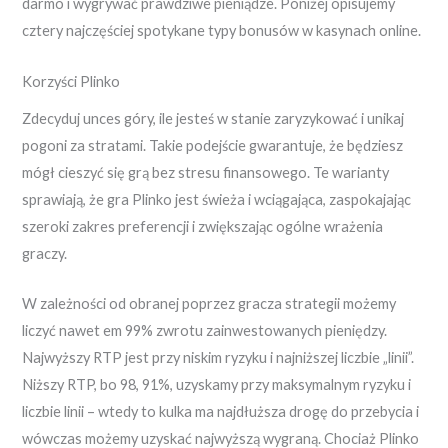
darmo i wygrywać prawdziwe pieniądze. Poniżej opisujemy
cztery najczęściej spotykane typy bonusów w kasynach online.
Korzyści Plinko
Zdecyduj unces góry, ile jesteś w stanie zaryzykować i unikaj
pogoni za stratami. Takie podejście gwarantuje, że będziesz
mógł cieszyć się grą bez stresu finansowego. Te warianty
sprawiają, że gra Plinko jest świeża i wciągająca, zaspokajając
szeroki zakres preferencji i zwiększając ogólne wrażenia
graczy.
W zależności od obranej poprzez gracza strategii możemy
liczyć nawet em 99% zwrotu zainwestowanych pieniędzy.
Najwyższy RTP jest przy niskim ryzyku i najniższej liczbie „linii”.
Niższy RTP, bo 98, 91%, uzyskamy przy maksymalnym ryzyku i
liczbie linii – wtedy to kulka ma najdłuższa drogę do przebycia i
wówczas możemy uzyskać najwyższą wygraną. Chociaż Plinko