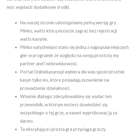
móc wypłacić dodatkowe środki.
Na naszej stronie udostępniamy pełną wersję gry
Plinko, watts którą możecie zagrać bez rejestracji
watts kasynie.
Plinko natychmiast stało się jedną z najpopularniejszych
gier w programie ze względu na swoją prostotę my
partner and i widowiskowość.
Portal Onlinekasynopl wybiera dla was spośród setek
kasyn tylko les, które posiadają zezwolenie na
prowadzenie działalności.
Właśnie dlatego zdecydowaliśmy się wydać ten
przewodnik, w którym możesz dowiedzieć się
wszystkiego o tej grze, a nawet wypróbować ją za
darmo.
Ta ekscytująca i prosta gra przyciąga graczy