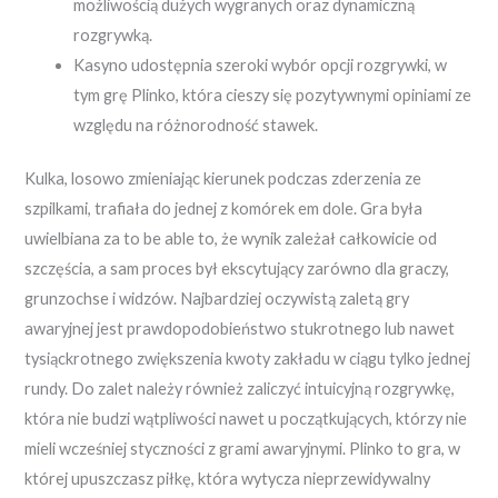
możliwością dużych wygranych oraz dynamiczną
rozgrywką.
Kasyno udostępnia szeroki wybór opcji rozgrywki, w
tym grę Plinko, która cieszy się pozytywnymi opiniami ze
względu na różnorodność stawek.
Kulka, losowo zmieniając kierunek podczas zderzenia ze
szpilkami, trafiała do jednej z komórek em dole. Gra była
uwielbiana za to be able to, że wynik zależał całkowicie od
szczęścia, a sam proces był ekscytujący zarówno dla graczy,
grunzochse i widzów. Najbardziej oczywistą zaletą gry
awaryjnej jest prawdopodobieństwo stukrotnego lub nawet
tysiąckrotnego zwiększenia kwoty zakładu w ciągu tylko jednej
rundy. Do zalet należy również zaliczyć intuicyjną rozgrywkę,
która nie budzi wątpliwości nawet u początkujących, którzy nie
mieli wcześniej styczności z grami awaryjnymi. Plinko to gra, w
której upuszczasz piłkę, która wytycza nieprzewidywalny