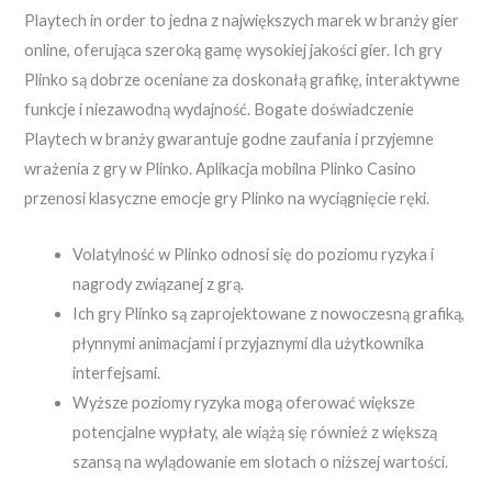
Playtech in order to jedna z największych marek w branży gier
online, oferująca szeroką gamę wysokiej jakości gier. Ich gry
Plinko są dobrze oceniane za doskonałą grafikę, interaktywne
funkcje i niezawodną wydajność. Bogate doświadczenie
Playtech w branży gwarantuje godne zaufania i przyjemne
wrażenia z gry w Plinko. Aplikacja mobilna Plinko Casino
przenosi klasyczne emocje gry Plinko na wyciągnięcie ręki.
Volatylność w Plinko odnosi się do poziomu ryzyka i
nagrody związanej z grą.
Ich gry Plinko są zaprojektowane z nowoczesną grafiką,
płynnymi animacjami i przyjaznymi dla użytkownika
interfejsami.
Wyższe poziomy ryzyka mogą oferować większe
potencjalne wypłaty, ale wiążą się również z większą
szansą na wylądowanie em slotach o niższej wartości.