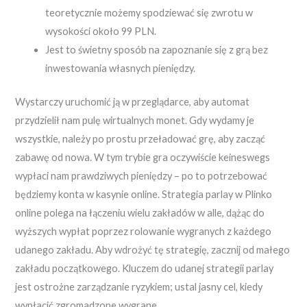
teoretycznie możemy spodziewać się zwrotu w
wysokości około 99 PLN.
Jest to świetny sposób na zapoznanie się z grą bez
inwestowania własnych pieniędzy.
Wystarczy uruchomić ją w przeglądarce, aby automat
przydzielił nam pulę wirtualnych monet. Gdy wydamy je
wszystkie, należy po prostu przeładować grę, aby zacząć
zabawę od nowa. W tym trybie gra oczywiście keineswegs
wypłaci nam prawdziwych pieniędzy – po to potrzebować
będziemy konta w kasynie online. Strategia parlay w Plinko
online polega na łączeniu wielu zakładów w alle, dążąc do
wyższych wypłat poprzez rolowanie wygranych z każdego
udanego zakładu. Aby wdrożyć tę strategię, zacznij od małego
zakładu początkowego. Kluczem do udanej strategii parlay
jest ostrożne zarządzanie ryzykiem; ustal jasny cel, kiedy
wypłacić zgromadzone wygrane.