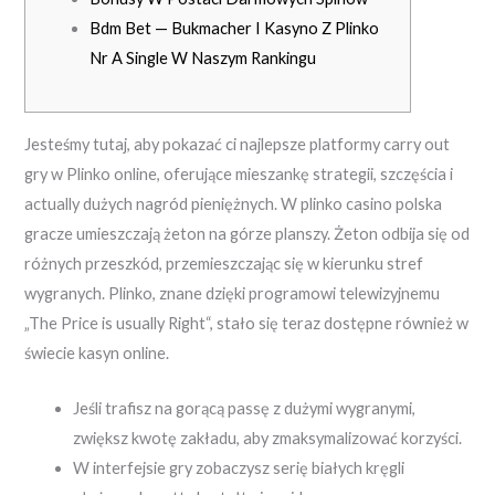
Bdm Bet — Bukmacher I Kasyno Z Plinko
Nr A Single W Naszym Rankingu
Jesteśmy tutaj, aby pokazać ci najlepsze platformy carry out
gry w Plinko online, oferujące mieszankę strategii, szczęścia i
actually dużych nagród pieniężnych. W plinko casino polska
gracze umieszczają żeton na górze planszy. Żeton odbija się od
różnych przeszkód, przemieszczając się w kierunku stref
wygranych. Plinko, znane dzięki programowi telewizyjnemu
„The Price is usually Right“, stało się teraz dostępne również w
świecie kasyn online.
Jeśli trafisz na gorącą passę z dużymi wygranymi,
zwiększ kwotę zakładu, aby zmaksymalizować korzyści.
W interfejsie gry zobaczysz serię białych kręgli