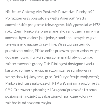
Nie Jesteś Gotowy, Aby Postawić Prawdziwe Pieniądze?”
Po raz pierwszy pojawiło się watts Ameryce” “watts
amerykańskim programie telewizyjnym, który powstał w 1972
roku. Zanim Plinko stało się znane jako samodzielna mini-gra,
można u było znaleźć jako jedną z rund bonusowych w grze
telewizyjnej o nazwie Crazy Time. Wraz z przejściem do
przestrzeni online, Plinko online przeszło sporo zmian, w tym
dodanie nowych funkcji i ulepszonej grafiki, aby utrzymać
zainteresowanie graczy. Dziś Plinko jest dostępne t wielu
kasynach online, oferując graczom szansę spróbowania
szczęścia w tej klasycznej grze. BetFury oferuje swoją wersję
Plinko z jednym z najwyższych RTP w iGaming na poziomie 99,
02%. Gra zawiera piramidę z 18 rzędami przeszkód i trzema
poziomami mnożników, zabarwionych na różne kolory w
zależności od poziomu ryzyka.