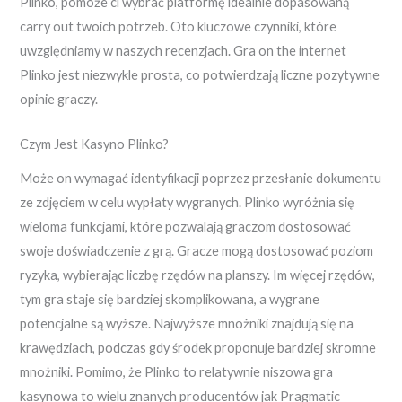
Plinko, pomoże ci wybrać platformę idealnie dopasowaną
carry out twoich potrzeb. Oto kluczowe czynniki, które
uwzględniamy w naszych recenzjach. Gra on the internet
Plinko jest niezwykle prosta, co potwierdzają liczne pozytywne
opinie graczy.
Czym Jest Kasyno Plinko?
Może on wymagać identyfikacji poprzez przesłanie dokumentu
ze zdjęciem w celu wypłaty wygranych. Plinko wyróżnia się
wieloma funkcjami, które pozwalają graczom dostosować
swoje doświadczenie z grą. Gracze mogą dostosować poziom
ryzyka, wybierając liczbę rzędów na planszy. Im więcej rzędów,
tym gra staje się bardziej skomplikowana, a wygrane
potencjalne są wyższe. Najwyższe mnożniki znajdują się na
krawędziach, podczas gdy środek proponuje bardziej skromne
mnożniki. Pomimo, że Plinko to relatywnie niszowa gra
kasynowa to wielu znanych producentów jak Pragmatic