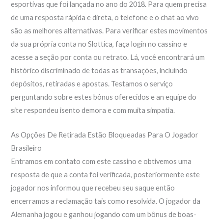
esportivas que foi lançada no ano do 2018. Para quem precisa
de uma resposta rápida e direta, o telefone e o chat ao vivo
são as melhores alternativas. Para verificar estes movimentos
da sua própria conta no Slottica, faça login no cassino e
acesse a seção por conta ou retrato. Lá, você encontrará um
histórico discriminado de todas as transações, incluindo
depósitos, retiradas e apostas. Testamos o serviço
perguntando sobre estes bônus oferecidos e an equipe do
site respondeu isento demora e com muita simpatia.
As Opções De Retirada Estão Bloqueadas Para O Jogador
Brasileiro
Entramos em contato com este cassino e obtivemos uma
resposta de que a conta foi verificada, posteriormente este
jogador nos informou que recebeu seu saque então
encerramos a reclamação tais como resolvida. O jogador da
Alemanha jogou e ganhou jogando com um bônus de boas-