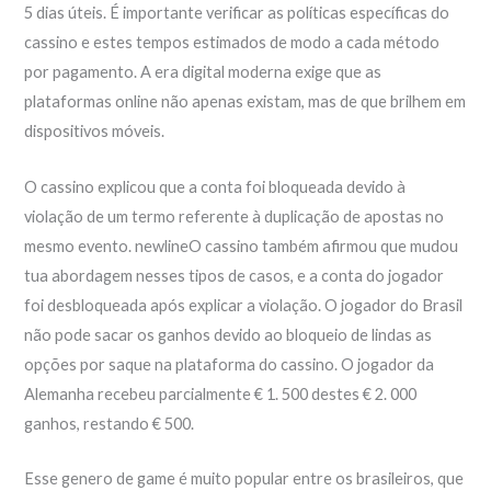
5 dias úteis. É importante verificar as políticas específicas do
cassino e estes tempos estimados de modo a cada método
por pagamento. A era digital moderna exige que as
plataformas online não apenas existam, mas de que brilhem em
dispositivos móveis.
O cassino explicou que a conta foi bloqueada devido à
violação de um termo referente à duplicação de apostas no
mesmo evento. newlineO cassino também afirmou que mudou
tua abordagem nesses tipos de casos, e a conta do jogador
foi desbloqueada após explicar a violação. O jogador do Brasil
não pode sacar os ganhos devido ao bloqueio de lindas as
opções por saque na plataforma do cassino. O jogador da
Alemanha recebeu parcialmente € 1. 500 destes € 2. 000
ganhos, restando € 500.
Esse genero de game é muito popular entre os brasileiros, que