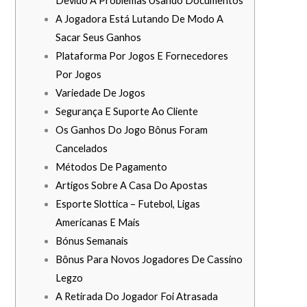
Devido A Problemas Usando Documentos
A Jogadora Está Lutando De Modo A
Sacar Seus Ganhos
Plataforma Por Jogos E Fornecedores
Por Jogos
Variedade De Jogos
Segurança E Suporte Ao Cliente
Os Ganhos Do Jogo Bônus Foram
Cancelados
Métodos De Pagamento
Artigos Sobre A Casa Do Apostas
Esporte Slottica – Futebol, Ligas
Americanas E Mais
Bónus Semanais
Bônus Para Novos Jogadores De Cassino
Legzo
A Retirada Do Jogador Foi Atrasada