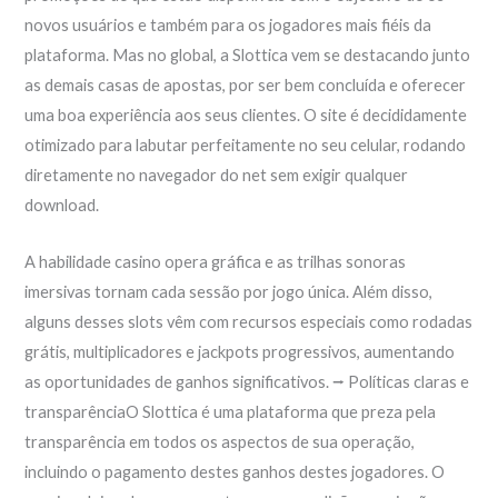
novos usuários e também para os jogadores mais fiéis da
plataforma. Mas no global, a Slottica vem se destacando junto
as demais casas de apostas, por ser bem concluída e oferecer
uma boa experiência aos seus clientes. O site é decididamente
otimizado para labutar perfeitamente no seu celular, rodando
diretamente no navegador do net sem exigir qualquer
download.
A habilidade casino opera gráfica e as trilhas sonoras
imersivas tornam cada sessão por jogo única. Além disso,
alguns desses slots vêm com recursos especiais como rodadas
grátis, multiplicadores e jackpots progressivos, aumentando
as oportunidades de ganhos significativos. ⭢ Políticas claras e
transparênciaO Slottica é uma plataforma que preza pela
transparência em todos os aspectos de sua operação,
incluindo o pagamento destes ganhos destes jogadores. O