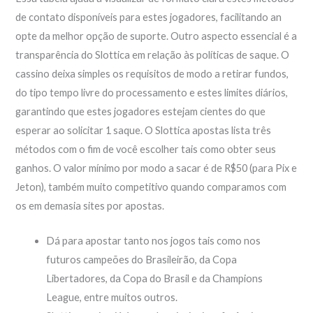
de contato disponíveis para estes jogadores, facilitando an
opte da melhor opção de suporte. Outro aspecto essencial é a
transparência do Slottica em relação às políticas de saque. O
cassino deixa simples os requisitos de modo a retirar fundos,
do tipo tempo livre do processamento e estes limites diários,
garantindo que estes jogadores estejam cientes do que
esperar ao solicitar 1 saque. O Slottica apostas lista três
métodos com o fim de você escolher tais como obter seus
ganhos. O valor mínimo por modo a sacar é de R$50 (para Pix e
Jeton), também muito competitivo quando comparamos com
os em demasia sites por apostas.
Dá para apostar tanto nos jogos tais como nos
futuros campeões do Brasileirão, da Copa
Libertadores, da Copa do Brasil e da Champions
League, entre muitos outros.