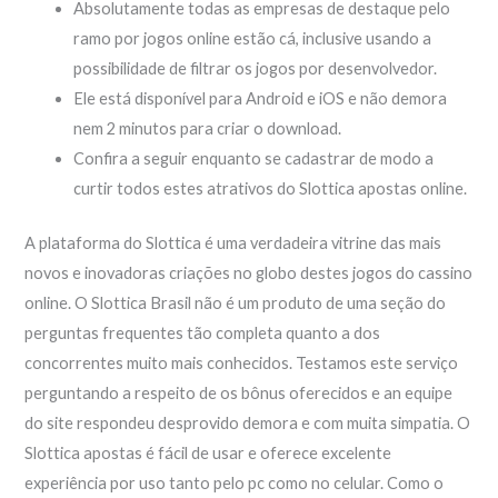
Absolutamente todas as empresas de destaque pelo
ramo por jogos online estão cá, inclusive usando a
possibilidade de filtrar os jogos por desenvolvedor.
Ele está disponível para Android e iOS e não demora
nem 2 minutos para criar o download.
Confira a seguir enquanto se cadastrar de modo a
curtir todos estes atrativos do Slottica apostas online.
A plataforma do Slottica é uma verdadeira vitrine das mais
novos e inovadoras criações no globo destes jogos do cassino
online. O Slottica Brasil não é um produto de uma seção do
perguntas frequentes tão completa quanto a dos
concorrentes muito mais conhecidos. Testamos este serviço
perguntando a respeito de os bônus oferecidos e an equipe
do site respondeu desprovido demora e com muita simpatia. O
Slottica apostas é fácil de usar e oferece excelente
experiência por uso tanto pelo pc como no celular. Como o