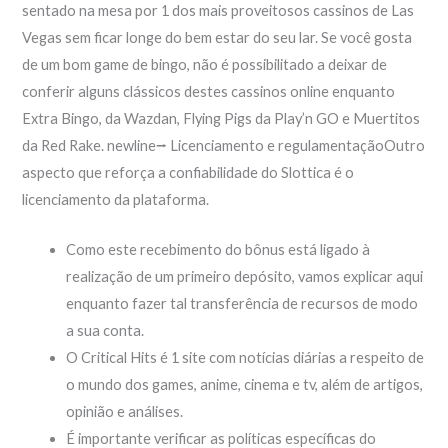
sentado na mesa por 1 dos mais proveitosos cassinos de Las
Vegas sem ficar longe do bem estar do seu lar. Se você gosta
de um bom game de bingo, não é possibilitado a deixar de
conferir alguns clássicos destes cassinos online enquanto
Extra Bingo, da Wazdan, Flying Pigs da Play’n GO e Muertitos
da Red Rake. newline⭢ Licenciamento e regulamentaçãoOutro
aspecto que reforça a confiabilidade do Slottica é o
licenciamento da plataforma.
Como este recebimento do bônus está ligado à
realização de um primeiro depósito, vamos explicar aqui
enquanto fazer tal transferência de recursos de modo
a sua conta.
O Critical Hits é 1 site com notícias diárias a respeito de
o mundo dos games, anime, cinema e tv, além de artigos,
opinião e análises.
É importante verificar as políticas específicas do