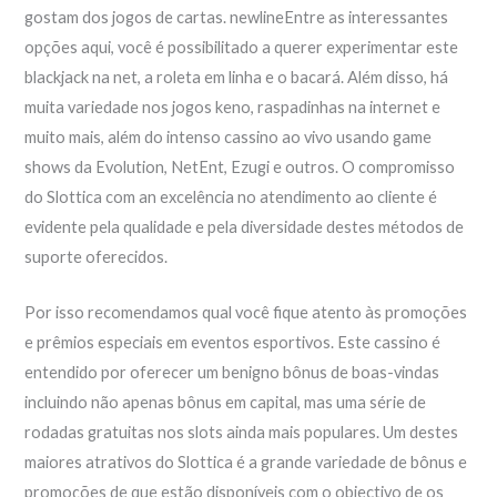
gostam dos jogos de cartas. newlineEntre as interessantes
opções aqui, você é possibilitado a querer experimentar este
blackjack na net, a roleta em linha e o bacará. Além disso, há
muita variedade nos jogos keno, raspadinhas na internet e
muito mais, além do intenso cassino ao vivo usando game
shows da Evolution, NetEnt, Ezugi e outros. O compromisso
do Slottica com an excelência no atendimento ao cliente é
evidente pela qualidade e pela diversidade destes métodos de
suporte oferecidos.
Por isso recomendamos qual você fique atento às promoções
e prêmios especiais em eventos esportivos. Este cassino é
entendido por oferecer um benigno bônus de boas-vindas
incluindo não apenas bônus em capital, mas uma série de
rodadas gratuitas nos slots ainda mais populares. Um destes
maiores atrativos do Slottica é a grande variedade de bônus e
promoções de que estão disponíveis com o objectivo de os