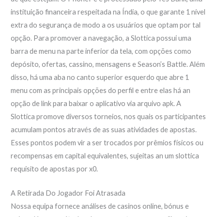
instituição financeira respeitada na Índia, o que garante 1 nível
extra do segurança de modo a os usuários que optam por tal
opção. Para promover a navegação, a Slottica possui uma
barra de menu na parte inferior da tela, com opções como
depósito, ofertas, cassino, mensagens e Season’s Battle. Além
disso, há uma aba no canto superior esquerdo que abre 1
menu com as principais opções do perfil e entre elas há an
opção de link para baixar o aplicativo via arquivo apk. A
Slottica promove diversos torneios, nos quais os participantes
acumulam pontos através de as suas atividades de apostas.
Esses pontos podem vir a ser trocados por prêmios físicos ou
recompensas em capital equivalentes, sujeitas an um slottica
requisito de apostas por x0.
A Retirada Do Jogador Foi Atrasada
Nossa equipa fornece análises de casinos online, bónus e