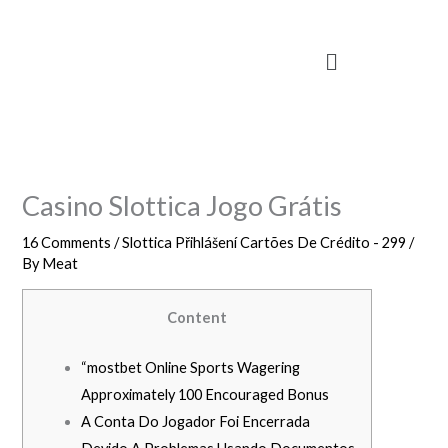
Skip
to
Menu
content
Casino Slottica Jogo Grátis
16 Comments
/
Slottica Přihlášení Cartões De Crédito - 299
/
By
Meat
Content
“mostbet Online Sports Wagering
Approximately 100 Encouraged Bonus
A Conta Do Jogador Foi Encerrada