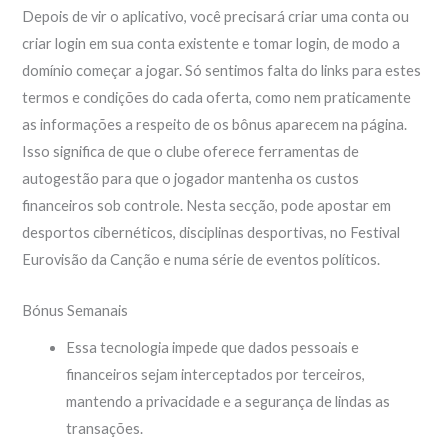
Depois de vir o aplicativo, você precisará criar uma conta ou
criar login em sua conta existente e tomar login, de modo a
domínio começar a jogar. Só sentimos falta do links para estes
termos e condições do cada oferta, como nem praticamente
as informações a respeito de os bônus aparecem na página.
Isso significa de que o clube oferece ferramentas de
autogestão para que o jogador mantenha os custos
financeiros sob controle. Nesta secção, pode apostar em
desportos cibernéticos, disciplinas desportivas, no Festival
Eurovisão da Canção e numa série de eventos políticos.
Bónus Semanais
Essa tecnologia impede que dados pessoais e
financeiros sejam interceptados por terceiros,
mantendo a privacidade e a segurança de lindas as
transações.