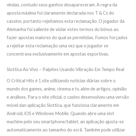
vindas, contudo seus ganhos desapareceram. A regra da
aposta máxima foi claramente declarada nos T & Cs do
cassino, portanto rejeitamos esta reclamação. O jogador da
Alemanha foi saliente de violar estes termos do bônus ao
fazer apostas maiores do qual as permitidas. Fomos forçados
a rejeitar esta reclamação uma vez que o jogador se
concentrava exclusivamente em apostas esportivas.
Slottica Ao Vivo – Palpites Usando Vibração Em Tempo Real
O Critical Hits é 1 site utilizando notícias diárias sobre o
mundo dos games, anime, cinema e tv, além de artigos, opinião
e análises. Para o site oficial, o casino desenvolveu uma versão
móvel dan aplicação Slottica, que funciona claramente em
Android, iOS e Windows Mobile. Quando abre uma slot
machine pelo seu smartphone/tablet, an aplicação ajusta-se
automaticamente ao tamanho do ecrã. Também pode utilizar