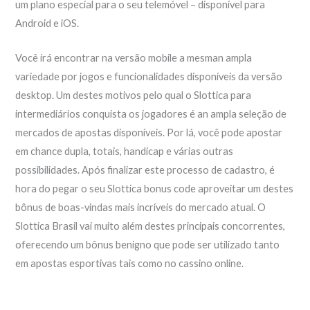
um plano especial para o seu telemóvel – disponível para
Android e iOS.
Você irá encontrar na versão mobile a mesman ampla
variedade por jogos e funcionalidades disponíveis da versão
desktop. Um destes motivos pelo qual o Slottica para
intermediários conquista os jogadores é an ampla seleção de
mercados de apostas disponíveis. Por lá, você pode apostar
em chance dupla, totais, handicap e várias outras
possibilidades. Após finalizar este processo de cadastro, é
hora do pegar o seu Slottica bonus code aproveitar um destes
bônus de boas-vindas mais incríveis do mercado atual. O
Slottica Brasil vai muito além destes principais concorrentes,
oferecendo um bônus benigno que pode ser utilizado tanto
em apostas esportivas tais como no cassino online.