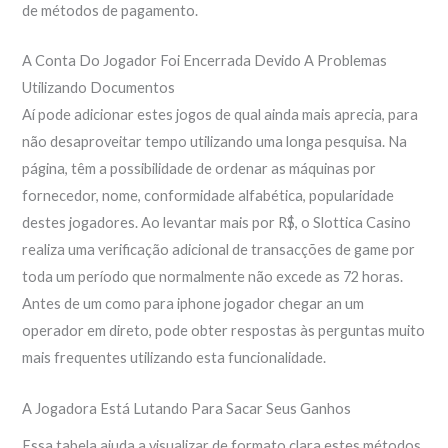
de métodos de pagamento.
A Conta Do Jogador Foi Encerrada Devido A Problemas
Utilizando Documentos
Aí pode adicionar estes jogos de qual ainda mais aprecia, para
não desaproveitar tempo utilizando uma longa pesquisa. Na
página, têm a possibilidade de ordenar as máquinas por
fornecedor, nome, conformidade alfabética, popularidade
destes jogadores. Ao levantar mais por R$, o Slottica Casino
realiza uma verificação adicional de transacções de game por
toda um período que normalmente não excede as 72 horas.
Antes de um como para iphone jogador chegar an um
operador em direto, pode obter respostas às perguntas muito
mais frequentes utilizando esta funcionalidade.
A Jogadora Está Lutando Para Sacar Seus Ganhos
Essa tabela ajuda a visualizar de formato clara estes métodos