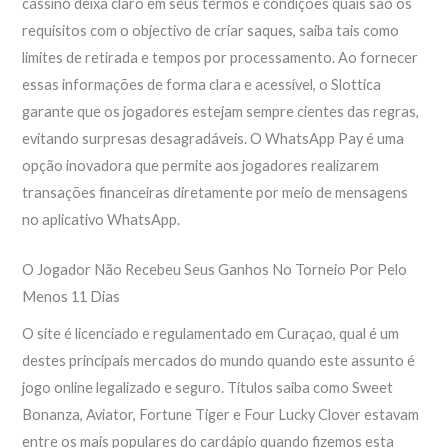
cassino deixa claro em seus termos e condições quais são os
requisitos com o objectivo de criar saques, saiba tais como
limites de retirada e tempos por processamento. Ao fornecer
essas informações de forma clara e acessível, o Slottica
garante que os jogadores estejam sempre cientes das regras,
evitando surpresas desagradáveis. O WhatsApp Pay é uma
opção inovadora que permite aos jogadores realizarem
transações financeiras diretamente por meio de mensagens
no aplicativo WhatsApp.
O Jogador Não Recebeu Seus Ganhos No Torneio Por Pelo
Menos 11 Dias
O site é licenciado e regulamentado em Curaçao, qual é um
destes principais mercados do mundo quando este assunto é
jogo online legalizado e seguro. Títulos saiba como Sweet
Bonanza, Aviator, Fortune Tiger e Four Lucky Clover estavam
entre os mais populares do cardápio quando fizemos esta