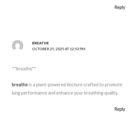
Reply
BREATHE
OCTOBER 25, 2025 AT 12:53 PM
** breathe**
breathe
is a plant-powered tincture crafted to promote
lung performance and enhance your breathing quality.
Reply