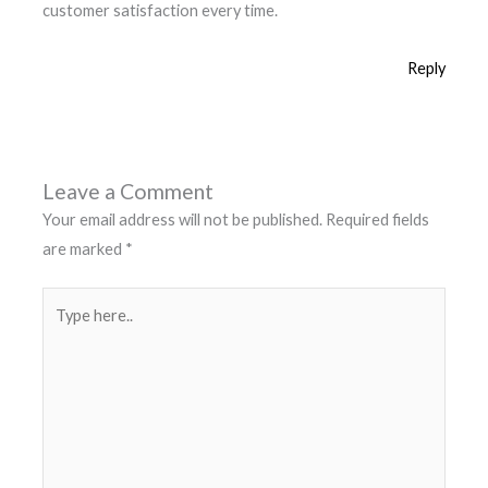
customer satisfaction every time.
Reply
Leave a Comment
Your email address will not be published.
Required fields
are marked
*
Type
here..