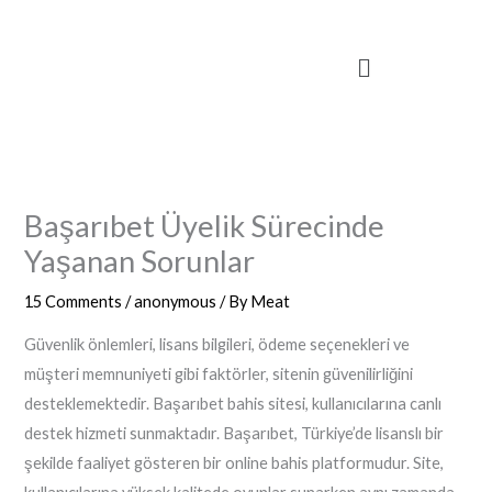
Skip
to
Menu
content
Başarıbet Üyelik Sürecinde
Yaşanan Sorunlar
15 Comments
/
anonymous
/ By
Meat
Güvenlik önlemleri, lisans bilgileri, ödeme seçenekleri ve
müşteri memnuniyeti gibi faktörler, sitenin güvenilirliğini
desteklemektedir. Başarıbet bahis sitesi, kullanıcılarına canlı
destek hizmeti sunmaktadır. Başarıbet, Türkiye’de lisanslı bir
şekilde faaliyet gösteren bir online bahis platformudur. Site,