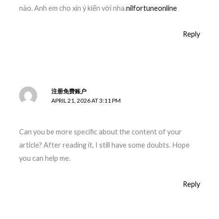
nào. Anh em cho xin ý kiến với nha.
nilfortuneonline
Reply
注册免费账户
APRIL 21, 2026 AT 3:11 PM
Can you be more specific about the content of your
article? After reading it, I still have some doubts. Hope
you can help me.
Reply