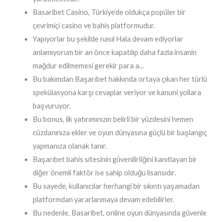
Basaribet Casino, Türkiye’de oldukça popüler bir
çevrimiçi casino ve bahis platformudur.
Yapıyorlar bu şekilde nasıl Hala devam ediyorlar
anlamıyorum bir an önce kapatılıp daha fazla insanin
mağdur edilmemesi gerekir para a…
Bu bakımdan Başarıbet hakkında ortaya çıkan her türlü
spekülasyona karşı cevaplar veriyor ve kanuni yollara
başvuruyor.
Bu bonus, ilk yatırımınızın belirli bir yüzdesini hemen
cüzdanınıza ekler ve oyun dünyasına güçlü bir başlangıç
yapmanıza olanak tanır.
Başarıbet bahis sitesinin güvenilirliğini kanıtlayan bir
diğer önemli faktör ise sahip olduğu lisansıdır.
Bu sayede, kullanıcılar herhangi bir sıkıntı yaşamadan
platformdan yararlanmaya devam edebilirler.
Bu nedenle, Basaribet, online oyun dünyasında güvenle