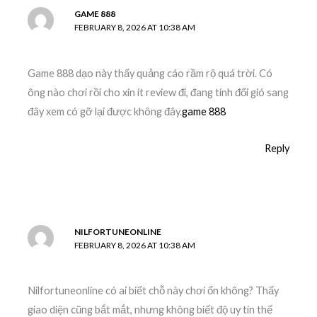
GAME 888
FEBRUARY 8, 2026 AT 10:38 AM
Game 888 dạo này thấy quảng cáo rầm rộ quá trời. Có
ông nào chơi rồi cho xin ít review đi, đang tính đổi gió sang
đây xem có gỡ lại được không đây.
game 888
Reply
NILFORTUNEONLINE
FEBRUARY 8, 2026 AT 10:38 AM
Nilfortuneonline có ai biết chỗ này chơi ổn không? Thấy
giao diện cũng bắt mắt, nhưng không biết độ uy tín thế