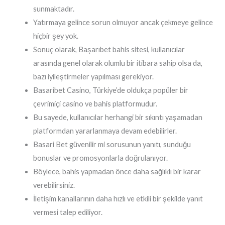
sunmaktadır.
Yatırmaya gelince sorun olmuyor ancak çekmeye gelince
hiçbir şey yok.
Sonuç olarak, Başarıbet bahis sitesi, kullanıcılar
arasında genel olarak olumlu bir itibara sahip olsa da,
bazı iyileştirmeler yapılması gerekiyor.
Basaribet Casino, Türkiye’de oldukça popüler bir
çevrimiçi casino ve bahis platformudur.
Bu sayede, kullanıcılar herhangi bir sıkıntı yaşamadan
platformdan yararlanmaya devam edebilirler.
Basari Bet güvenilir mi sorusunun yanıtı, sunduğu
bonuslar ve promosyonlarla doğrulanıyor.
Böylece, bahis yapmadan önce daha sağlıklı bir karar
verebilirsiniz.
İletişim kanallarının daha hızlı ve etkili bir şekilde yanıt
vermesi talep ediliyor.