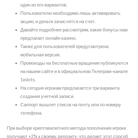
один из его вариантов.
Пользователю необходимо лишь активировать
акцию, и деньги зачислятся на счет.
Давайте подробнее рассмотрим, какие бонусы нам
предлагает онлайн казино.
Также для пользователей предусмотрена
мобильная версия.
Промокоды на бесплатные вращения публикуются
на нашем сайте и в официальном Телеграм-канале
1xslots.
На сегодня игрокам предлагается три варианта
создания учетной записи.
Саппорт вышлет список на почту или по номеру
телефона.
При выборе криптовалютного метода пополнения игроки
получают +2% к своему депозиту, что делает этот способ