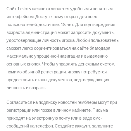
Сайт 1xslots казино отличается удобным и понятным
интерфейсом. Доступ к нему открыт для всех
пользователей, достигших 18 лет. Для подтверждения
возраста администрация может запросить документы,
удостоверяющие личность игрока. Любой пользователь
сможет легко сориентироваться на сайте благодаря
максимально упрощённой навигации и выделению
основных кнопок. Чтобы управлять денежным счетом,
помимо обычной регистрации, игроку потребуется
предоставить сканы документов, подтверждающих
личность и возраст.
Согласиться на подписку новостей гемблеры могут при
регистрации или позже в личном кабинете. Письма
приходят на электронную почту или в виде смс-
сообщений на телефон. Создайте аккаунт, заполните