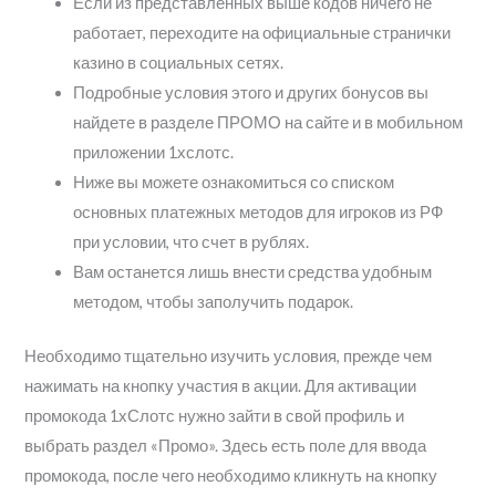
Если из представленных выше кодов ничего не
работает, переходите на официальные странички
казино в социальных сетях.
Подробные условия этого и других бонусов вы
найдете в разделе ПРОМО на сайте и в мобильном
приложении 1хслотс.
Ниже вы можете ознакомиться со списком
основных платежных методов для игроков из РФ
при условии, что счет в рублях.
Вам останется лишь внести средства удобным
методом, чтобы заполучить подарок.
Необходимо тщательно изучить условия, прежде чем
нажимать на кнопку участия в акции. Для активации
промокода 1хСлотс нужно зайти в свой профиль и
выбрать раздел «Промо». Здесь есть поле для ввода
промокода, после чего необходимо кликнуть на кнопку