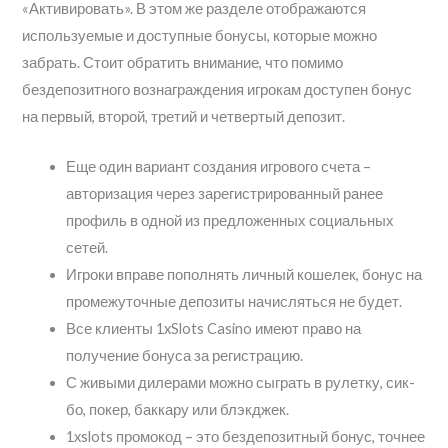
«Активировать». В этом же разделе отображаются
используемые и доступные бонусы, которые можно
забрать. Стоит обратить внимание, что помимо
бездепозитного вознаграждения игрокам доступен бонус
на первый, второй, третий и четвертый депозит.
Еще один вариант создания игрового счета –
авторизация через зарегистрированный ранее
профиль в одной из предложенных социальных
сетей.
Игроки вправе пополнять личный кошелек, бонус на
промежуточные депозиты начисляться не будет.
Все клиенты 1xSlots Casino имеют право на
получение бонуса за регистрацию.
С живыми дилерами можно сыграть в рулетку, сик-
бо, покер, баккару или блэкджек.
1xslots промокод – это бездепозитный бонус, точнее