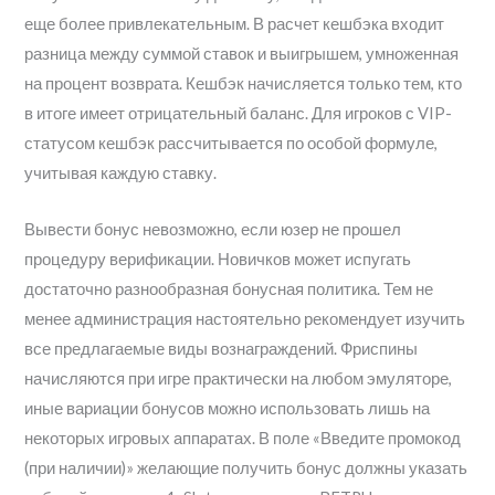
еще более привлекательным. В расчет кешбэка входит
разница между суммой ставок и выигрышем, умноженная
на процент возврата. Кешбэк начисляется только тем, кто
в итоге имеет отрицательный баланс. Для игроков с VIP-
статусом кешбэк рассчитывается по особой формуле,
учитывая каждую ставку.
Вывести бонус невозможно, если юзер не прошел
процедуру верификации. Новичков может испугать
достаточно разнообразная бонусная политика. Тем не
менее администрация настоятельно рекомендует изучить
все предлагаемые виды вознаграждений. Фриспины
начисляются при игре практически на любом эмуляторе,
иные вариации бонусов можно использовать лишь на
некоторых игровых аппаратах. В поле «Введите промокод
(при наличии)» желающие получить бонус должны указать