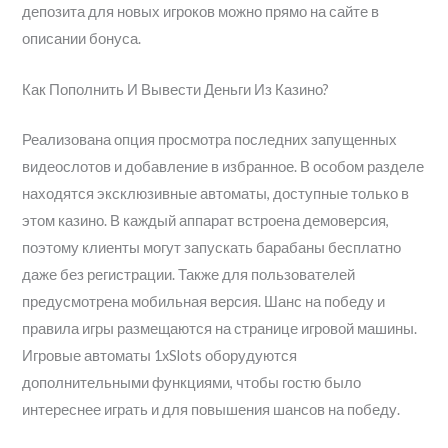
депозита для новых игроков можно прямо на сайте в
описании бонуса.
Как Пополнить И Вывести Деньги Из Казино?
Реализована опция просмотра последних запущенных
видеослотов и добавление в избранное. В особом разделе
находятся эксклюзивные автоматы, доступные только в
этом казино. В каждый аппарат встроена демоверсия,
поэтому клиенты могут запускать барабаны бесплатно
даже без регистрации. Также для пользователей
предусмотрена мобильная версия. Шанс на победу и
правила игры размещаются на странице игровой машины.
Игровые автоматы 1xSlots оборудуются
дополнительными функциями, чтобы гостю было
интереснее играть и для повышения шансов на победу.