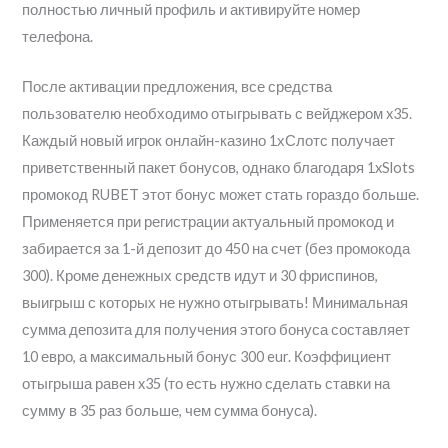
полностью личный профиль и активируйте номер
телефона.
После активации предложения, все средства
пользователю необходимо отыгрывать с вейджером x35.
Каждый новый игрок онлайн-казино 1хСлотс получает
приветственный пакет бонусов, однако благодаря 1xSlots
промокод RUBET этот бонус может стать гораздо больше.
Применяется при регистрации актуальный промокод и
забирается за 1-й депозит до 450 на счет (без промокода
300). Кроме денежных средств идут и 30 фриспинов,
выигрыш с которых не нужно отыгрывать! Минимальная
сумма депозита для получения этого бонуса составляет
10 евро, а максимальный бонус 300 eur. Коэффициент
отыгрыша равен x35 (то есть нужно сделать ставки на
сумму в 35 раз больше, чем сумма бонуса).