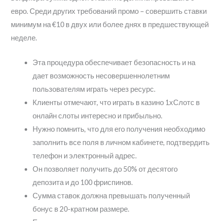
евро. Среди других требований промо – совершить ставки
минимум на €10 в двух или более днях в предшествующей
неделе.
Эта процедура обеспечивает безопасность и на
дает возможность несовершеннолетним
пользователям играть через ресурс.
Клиенты отмечают, что играть в казино 1хСлотс в
онлайн слоты интересно и прибыльно.
Нужно помнить, что для его получения необходимо
заполнить все поля в личном кабинете, подтвердить
телефон и электронный адрес.
Он позволяет получить до 50% от десятого
депозита и до 100 фриспинов.
Сумма ставок должна превышать полученный
бонус в 20-кратном размере.