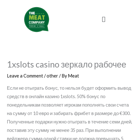
Skip
to
Menu
content
1xslots casino зеркало рабочее
Leave a Comment
/
other
/ By
Meat
Если не отыграть бонус, то нельзя будет оформить вывод
средств в онлайн казино 1xslots. 50% бонус по
понедельникам позволяет игрокам пополнять свои счета
на сумму от 10 евро и забирать фрибет в размере до €300.
Полученные подарки нужно отыграть в течение семи дней,
поставив эту сумму не менее 35 раз. При выполнении
вейджера сумма одной ставки не должна превышать 5