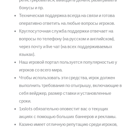
бонусы и пр.
Техническая поддержка всегда на связи и готова
оперативно ответить на любые вопросы игроков.
Круглосуточная служба поддержки отвечает на
вопросы по телефону (на русском и английском),
через почту и live чат (на всех поддерживаемых
языках).
Наш игровой портал пользуется популярностью у
игроков со всего мира.
Чтобы использовать эти средства, игрок должен
выполнить требования по отыгрышу, включающие в
себя вейджер, размер ставки и установленные
сроки.
1xslots обязательно оповестит вас о текущих
акциях с помощью больших баннеров и рекламы.
Казино имеет отличную репутацию среди игроков,