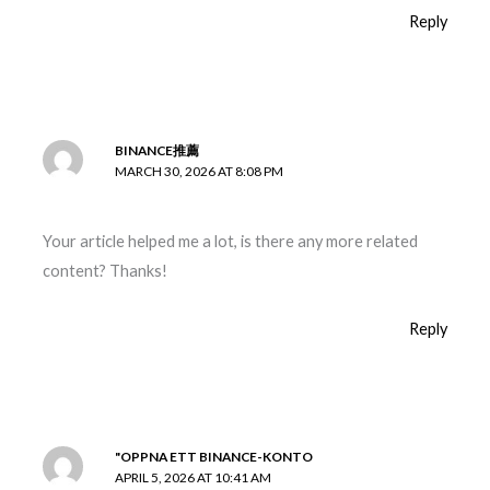
Reply
BINANCE推薦
MARCH 30, 2026 AT 8:08 PM
Your article helped me a lot, is there any more related
content? Thanks!
Reply
"OPPNA ETT BINANCE-KONTO
APRIL 5, 2026 AT 10:41 AM