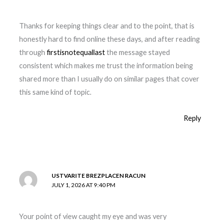
Thanks for keeping things clear and to the point, that is
honestly hard to find online these days, and after reading
through
firstisnotequallast
the message stayed
consistent which makes me trust the information being
shared more than I usually do on similar pages that cover
this same kind of topic.
Reply
USTVARITE BREZPLACEN RACUN
JULY 1, 2026 AT 9:40 PM
Your point of view caught my eye and was very