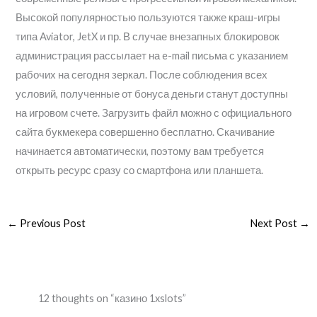
Высокой популярностью пользуются также краш-игры
типа Aviator, JetX и пр. В случае внезапных блокировок
администрация рассылает на e-mail письма с указанием
рабочих на сегодня зеркал. После соблюдения всех
условий, полученные от бонуса деньги станут доступны
на игровом счете. Загрузить файл можно с официального
сайта букмекера совершенно бесплатно. Скачивание
начинается автоматически, поэтому вам требуется
открыть ресурс сразу со смартфона или планшета.
←
Previous Post
Next Post
→
12 thoughts on “казино 1xslots”