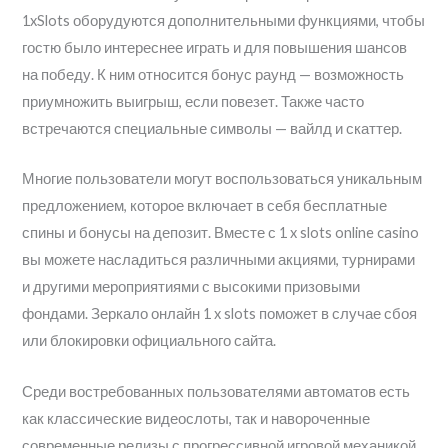
1xSlots оборудуются дополнительными функциями, чтобы
гостю было интереснее играть и для повышения шансов
на победу. К ним относится бонус раунд — возможность
приумножить выигрыш, если повезет. Также часто
встречаются специальные символы — вайлд и скаттер.
Многие пользователи могут воспользоваться уникальным
предложением, которое включает в себя бесплатные
спины и бонусы на депозит. Вместе с 1 x slots online casino
вы можете насладиться различными акциями, турнирами
и другими мероприятиями с высокими призовыми
фондами. Зеркало онлайн 1 x slots поможет в случае сбоя
или блокировки официального сайта.
Среди востребованных пользователями автоматов есть
как классические видеослоты, так и навороченные
современные релизы с прогрессивной игровой механикой.