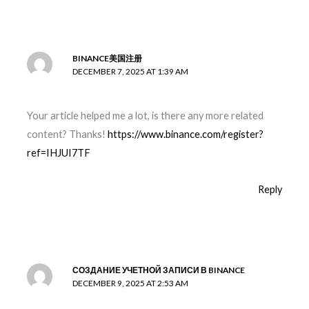
BINANCE美国注册
DECEMBER 7, 2025 AT 1:39 AM
Your article helped me a lot, is there any more related
content? Thanks!
https://www.binance.com/register?
ref=IHJUI7TF
Reply
СОЗДАНИЕ УЧЕТНОЙ ЗАПИСИ В BINANCE
DECEMBER 9, 2025 AT 2:53 AM