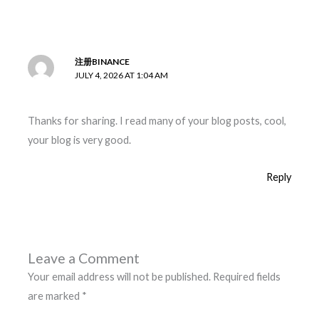
注册BINANCE
JULY 4, 2026 AT 1:04 AM
Thanks for sharing. I read many of your blog posts, cool,
your blog is very good.
Reply
Leave a Comment
Your email address will not be published.
Required fields
are marked
*