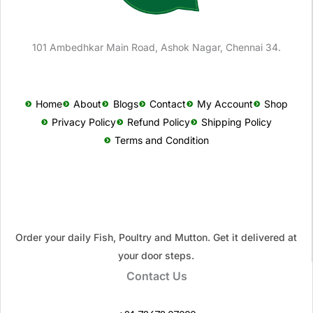
101 Ambedhkar Main Road, Ashok Nagar, Chennai 34.
Home
About
Blogs
Contact
My Account
Shop
Privacy Policy
Refund Policy
Shipping Policy
Terms and Condition
Order your daily Fish, Poultry and Mutton. Get it delivered at
your door steps.
Contact Us