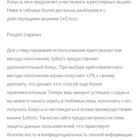
бонуса, но и предлагает участвовать в регулярных акциях.
Ниже в таблице более детально разберемся с
действующими акциями 1хСлотс.
Раздел 1xgames
Для стимулирования использования криптовалют как
метода пополнения, 1xSlots предоставляет
дополнительный бонус. При выборе криптовалютного
метода пополнения игроки получают +2% к своему
депозиту, что делает этот способ еще более
привлекательным. Теперь ваш аккаунт успешно создан и
вы можете начать играть в любимые игры, пополнять счет,
получать бонусы и наслаждаться всеми преимуществами
казино 1xSlots. Также на сайте предусмотрена система
защиты данных пользователей, что гарантирует
безопасность и конфиденциальность личной информации.