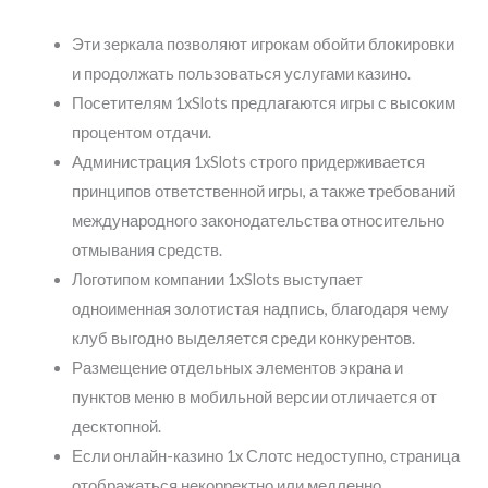
Эти зеркала позволяют игрокам обойти блокировки
и продолжать пользоваться услугами казино.
Посетителям 1xSlots предлагаются игры с высоким
процентом отдачи.
Администрация 1xSlots строго придерживается
принципов ответственной игры, а также требований
международного законодательства относительно
отмывания средств.
Логотипом компании 1xSlots выступает
одноименная золотистая надпись, благодаря чему
клуб выгодно выделяется среди конкурентов.
Размещение отдельных элементов экрана и
пунктов меню в мобильной версии отличается от
десктопной.
Если онлайн-казино 1x Слотс недоступно, страница
отображаться некорректно или медленно