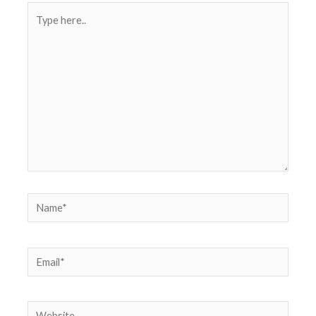
Type
here..
Name*
Email*
Website