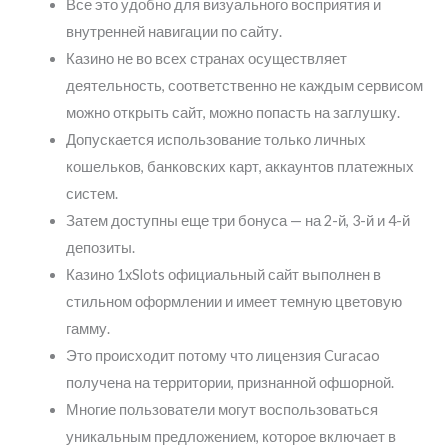
Все это удобно для визуального восприятия и
внутренней навигации по сайту.
Казино не во всех странах осуществляет
деятельность, соответственно не каждым сервисом
можно открыть сайт, можно попасть на заглушку.
Допускается использование только личных
кошельков, банковских карт, аккаунтов платежных
систем.
Затем доступны еще три бонуса — на 2-й, 3-й и 4-й
депозиты.
Казино 1xSlots официальный сайт выполнен в
стильном оформлении и имеет темную цветовую
гамму.
Это происходит потому что лицензия Curacao
получена на территории, признанной офшорной.
Многие пользователи могут воспользоваться
уникальным предложением, которое включает в