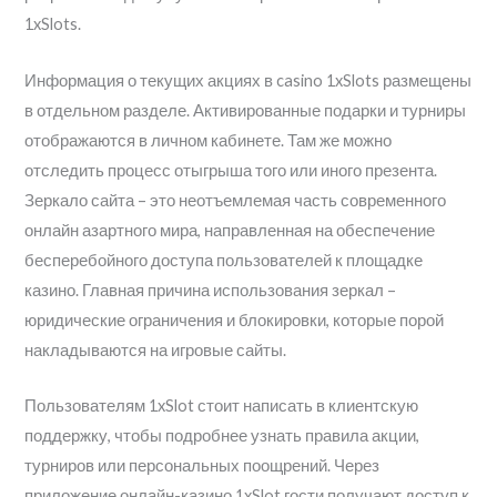
1xSlots.
Информация о текущих акциях в casino 1xSlots размещены
в отдельном разделе. Активированные подарки и турниры
отображаются в личном кабинете. Там же можно
отследить процесс отыгрыша того или иного презента.
Зеркало сайта – это неотъемлемая часть современного
онлайн азартного мира, направленная на обеспечение
бесперебойного доступа пользователей к площадке
казино. Главная причина использования зеркал –
юридические ограничения и блокировки, которые порой
накладываются на игровые сайты.
Пользователям 1xSlot стоит написать в клиентскую
поддержку, чтобы подробнее узнать правила акции,
турниров или персональных поощрений. Через
приложение онлайн-казино 1xSlot гости получают доступ к