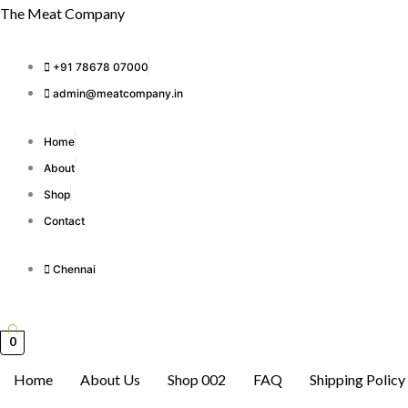
Skip
The Meat Company
to
content
+91 78678 07000
admin@meatcompany.in
Home
About
Shop
Contact
Chennai
0
Home
About Us
Shop 002
FAQ
Shipping Policy