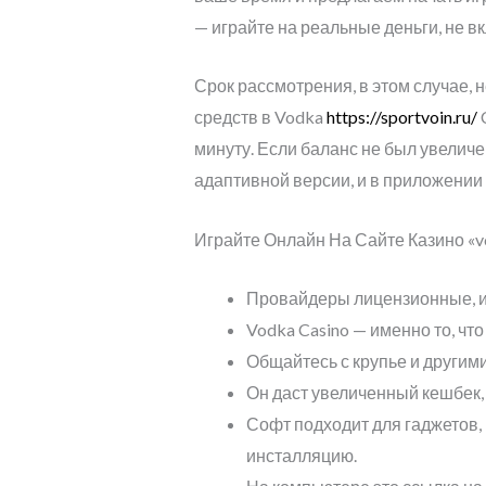
— играйте на реальные деньги, не в
Срок рассмотрения, в этом случае, 
средств в Vodka
https://sportvoin.ru/
C
минуту. Если баланс не был увеличе
адаптивной версии, и в приложении
Играйте Онлайн На Сайте Казино «v
Провайдеры лицензионные, и
Vodka Casino — именно то, чт
Общайтесь с крупье и другим
Он даст увеличенный кешбек, 
Софт подходит для гаджетов,
инсталляцию.