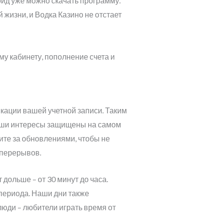
оид уже можно скачать программу.
жизни, и Водка Казино не отстает
му кабинету, пополнение счета и
икации вашей учетной записи. Таким
ваши интересы защищены на самом
те за обновлениями, чтобы не
 перерывов.
дольше – от 30 минут до часа.
 периода. Наши дни также
люди – любители играть время от