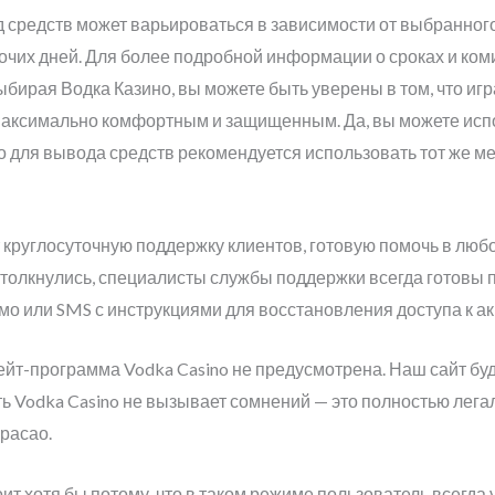
 средств может варьироваться в зависимости от выбранного
бочих дней. Для более подробной информации о сроках и ком
ыбирая Водка Казино, вы можете быть уверены в том, что иг
 максимально комфортным и защищенным. Да, вы можете исп
о для вывода средств рекомендуется использовать тот же м
т круглосуточную поддержку клиентов, готовую помочь в любое
столкнулись, специалисты службы поддержки всегда готовы
о или SMS с инструкциями для восстановления доступа к ак
т-программа Vodka Casino не предусмотрена. Наш сайт буде
сть Vodka Casino не вызывает сомнений — это полностью лега
расао.
оит хотя бы потому, что в таком режиме пользователь всегда 