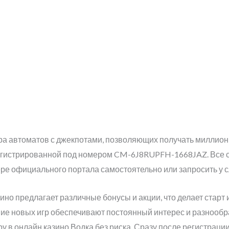
а автоматов с джекпотами, позволяющих получать миллион
регистрированной под номером CM-6J8RUPFH-1668JAZ. Все
ре официального портала самостоятельно или запросить у 
ино предлагает различные бонусы и акции, что делает старт
е новых игр обеспечивают постоянный интерес и разнообра
у в онлайн казино Водка без риска. Сразу после регистраци