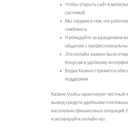
Чтобы открыть сайт в мобиль
системой.
Мы гордимся тем, что работа
гемблинга.
Наблюдайте за вращением кол
общения с профессиональным
Это онлайн-казино было откр
бонусам и удобному интерфей
Водка Казино стремится обес
поддержки.
Казино Vodka гарантирует честный 
вывод средств удобными платежными
касательно финансовых операций, б
и активируйте онлайн чат.