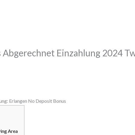
s Abgerechnet Einzahlung 2024 Tw
ung: Erlangen No Deposit Bonus
ving Area