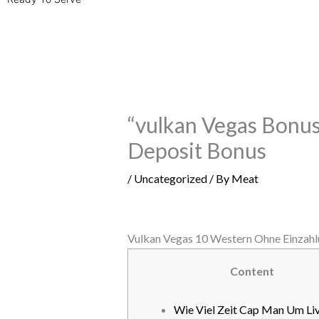
“vulkan Vegas Bonu
Deposit Bonus
/
Uncategorized
/ By
Meat
Vulkan Vegas 10 Western Ohne Einzahl
Content
Wie Viel Zeit Cap Man Um Li