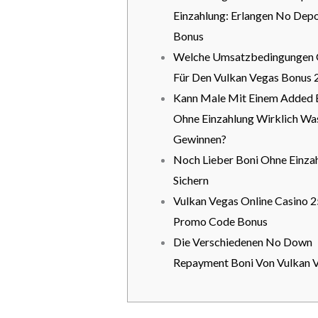
Einzahlung: Erlangen No Depo
Bonus
Welche Umsatzbedingungen 
Für Den Vulkan Vegas Bonus 
Kann Male Mit Einem Added 
Ohne Einzahlung Wirklich Wa
Gewinnen?
Noch Lieber Boni Ohne Einza
Sichern
Vulkan Vegas Online Casino 2
Promo Code Bonus
Die Verschiedenen No Down
Repayment Boni Von Vulkan 