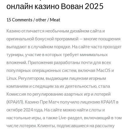
игровые
онлайн казино Вован 2025
автоматы
в
15 Comments
/
other
/
Meat
онлайн
Казино отличается необычным дизайном сайта и
казино
оригинальной бонусной программой — многие поощрения
Вован
выпадают в случайном порядке. На сайте часто проходят
2025
турниры, участие в которых требует минимальных
вложений. Приложения разработаны почти для всех
популярных операционных систем, включая MacOS и
Linux. Регулятором, выдающим лицензии игорным
компаниям и следящим за их деятельностью, стала
Комиссия по регулированию азартных игр и лотерей
(КРАИЛ). Казино Пре Матч получило лицензию КРАИЛ в
октябре 2024 года. На сайте можно найти слоты и
настольные игры, а также Live-раздел, включающий в том
числе лотереи. Клиенты, подписавшиеся на рассылку