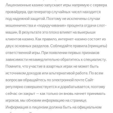
Лицензионные казино запускают игры напрямую с сервера
провайдера, где генератор случайных чисел находится
под надежной защитой. Поэтому не исключены случаи
мошенничества и «подкручивания» процента отдачи слот-
машин. В результате это плохо влияет на выигрыши
клиентов казино. Как правило, интернет-казино состоят из
двух основных разделов. Соблюдайте правила (принципы)
ответственной игры. При появлении первых признаков
зависимости незамедлительно обратитесь к специалисту.
Помните, что участие в азартных играх не может быть
источником доходов или альтернативой работе. По всем
вопросам обращайтесь по электронной почте Сайт
регулярно совершенствуется и дорабатывается, поэтому
сейчас он закрыт — как только он вновь начнет принимать
игроков, мы обновим информацию на странице.
Информация о лицензии должна быть на официальном