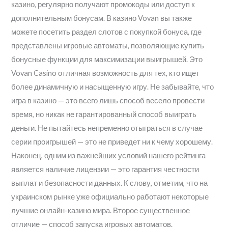
казино, регулярно получают промокоды или доступ к
дополнительным бонусам. В казино Vovan вы также
можете посетить раздел слотов с покупкой бонуса, где
представлены игровые автоматы, позволяющие купить
бонусные функции для максимизации выигрышей. Это
Vovan Casino отличная возможность для тех, кто ищет
более динамичную и насыщенную игру. Не забывайте, что
игра в казино — это всего лишь способ весело провести
время, но никак не гарантированный способ выиграть
деньги. Не пытайтесь непременно отыграться в случае
серии проигрышей — это не приведет ни к чему хорошему.
Наконец, одним из важнейших условий нашего рейтинга
является наличие лицензии — это гарантия честности
выплат и безопасности данных. К слову, отметим, что на
украинском рынке уже официально работают некоторые
лучшие онлайн-казино мира. Второе существенное
отличие — способ запуска игровых автоматов.