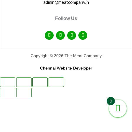
admin@meatcompany.in
Follow Us
F
T
I
Y
a
w
n
o
c
i
s
u
e
t
t
t
b
t
a
u
o
e
g
b
Copyright © 2026 The Meat Company
o
r
r
e
k
a
m
Chennai Website Developer
0