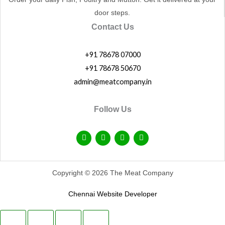
door steps.
Contact Us
+91 78678 07000
+91 78678 50670
admin@meatcompany.in
Follow Us
F
T
I
Y
a
w
n
o
c
i
s
u
e
t
t
t
b
t
a
u
o
e
g
b
Copyright © 2026 The Meat Company
o
r
r
e
k
a
m
Chennai Website Developer