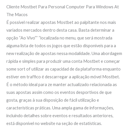
Cliente Mostbet Para Personal Computer Para Windows At
The Macos
É possível realizar apostas Mostbet ao palpitante nos mais
variados mercados dentro desta casa. Basta determinar a
opção “Ao Vivo”” “localizada no menu, que será mostrada
alguma lista de todos os jogos que estão disponíveis para a
new realização de apostas nessa modalidade. Uma abordagem
rápida e simples para produzir uma conta Mostbet e começar
some sort of utilizar as capacidad de da plataforma enquanto
estiver em traffico é descarregar a aplicação móvel Mostbet.
É o método ideal para ze manter actualizado relacionada as
suas apostas assim como os eventos desportivos de que
gosta, graças à sua disposição de fácil utilização e
características práticas. Uma ampla gama de informações,
incluindo detalhes sobre eventos e resultados anteriores,
está disponível no website na seção de estatísticas.