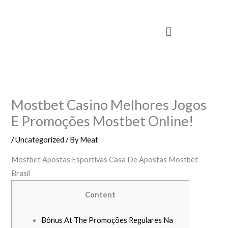
Skip
to
Menu
content
Mostbet Casino Melhores Jogos
E Promoções Mostbet Online!
/
Uncategorized
/ By
Meat
Mostbet Apostas Esportivas Casa De Apostas Mostbet
Brasil
Content
Bônus At The Promoções Regulares Na