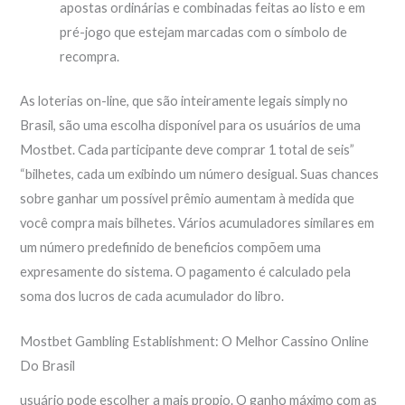
apostas ordinárias e combinadas feitas ao listo e em
pré-jogo que estejam marcadas com o símbolo de
recompra.
As loterias on-line, que são inteiramente legais simply no
Brasil, são uma escolha disponível para os usuários de uma
Mostbet. Cada participante deve comprar 1 total de seis”
“bilhetes, cada um exibindo um número desigual. Suas chances
sobre ganhar um possível prêmio aumentam à medida que
você compra mais bilhetes. Vários acumuladores similares em
um número predefinido de beneficios compõem uma
expresamente do sistema. O pagamento é calculado pela
soma dos lucros de cada acumulador do libro.
Mostbet Gambling Establishment: O Melhor Cassino Online
Do Brasil
usuário pode escolher a mais propio. O ganho máximo com as