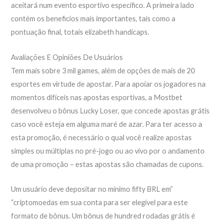
aceitará num evento esportivo específico. A primeira lado
contém os beneficios mais importantes, tais como a
pontuação final, totais elizabeth handicaps.
Avaliações E Opiniões De Usuários
Tem mais sobre 3 mil games, além de opções de mais de 20
esportes em virtude de apostar. Para apoiar os jogadores na
momentos difíceis nas apostas esportivas, a Mostbet
desenvolveu o bônus Lucky Loser, que concede apostas grátis
caso você esteja em alguma maré de azar. Para ter acesso a
esta promoção, é necessário o qual você realize apostas
simples ou múltiplas no pré-jogo ou ao vivo por o andamento
de uma promoção – estas apostas são chamadas de cupons.
Um usuário deve depositar no mínimo fifty BRL em”
“criptomoedas em sua conta para ser elegível para este
formato de bônus. Um bônus de hundred rodadas grátis é