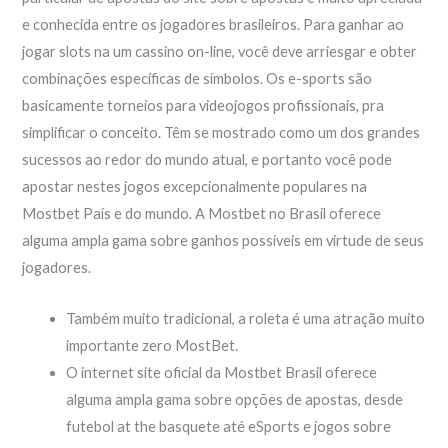
e conhecida entre os jogadores brasileiros. Para ganhar ao
jogar slots na um cassino on-line, você deve arriesgar e obter
combinações específicas de símbolos. Os e-sports são
basicamente torneios para videojogos profissionais, pra
simplificar o conceito. Têm se mostrado como um dos grandes
sucessos ao redor do mundo atual, e portanto você pode
apostar nestes jogos excepcionalmente populares na
Mostbet País e do mundo. A Mostbet no Brasil oferece
alguma ampla gama sobre ganhos possíveis em virtude de seus
jogadores.
Também muito tradicional, a roleta é uma atração muito
importante zero MostBet.
O internet site oficial da Mostbet Brasil oferece
alguma ampla gama sobre opções de apostas, desde
futebol at the basquete até eSports e jogos sobre