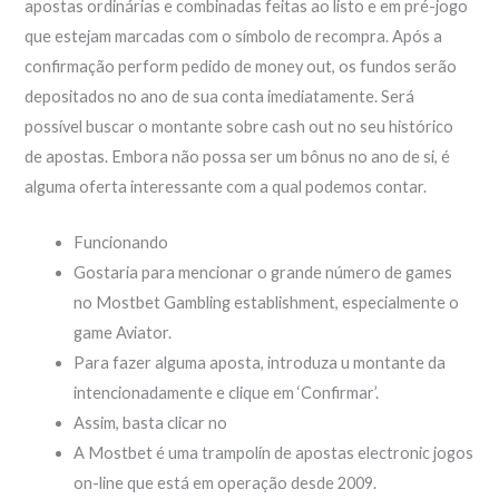
apostas ordinárias e combinadas feitas ao listo e em pré-jogo
que estejam marcadas com o símbolo de recompra. Após a
confirmação perform pedido de money out, os fundos serão
depositados no ano de sua conta imediatamente. Será
possível buscar o montante sobre cash out no seu histórico
de apostas. Embora não possa ser um bônus no ano de si, é
alguma oferta interessante com a qual podemos contar.
Funcionando
Gostaria para mencionar o grande número de games
no Mostbet Gambling establishment, especialmente o
game Aviator.
Para fazer alguma aposta, introduza u montante da
intencionadamente e clique em ‘Confirmar’.
Assim, basta clicar no
A Mostbet é uma trampolín de apostas electronic jogos
on-line que está em operação desde 2009.