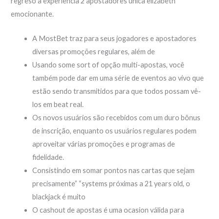
regreso a experiência 2 apostadores única elizabeth
emocionante.
A MostBet traz para seus jogadores e apostadores
diversas promoções regulares, além de
Usando some sort of opção multi-apostas, você
também pode dar em uma série de eventos ao vivo que
estão sendo transmitidos para que todos possam vê-
los em beat real.
Os novos usuários são recebidos com um duro bônus
de inscrição, enquanto os usuários regulares podem
aproveitar várias promoções e programas de
fidelidade.
Consistindo em somar pontos nas cartas que sejam
precisamente” “systems próximas a 21 years old, o
blackjack é muito
O cashout de apostas é uma ocasion válida para